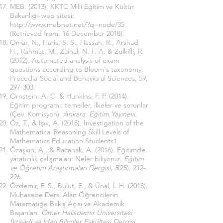
MEB. (2013). KKTC Milli Eğitim ve Kültür
Bakanlığı–web sitesi:
http://www.mebnet.net/?q=node/35
(Retrieved from: 16 December 2018).
Omar, N., Haris, S. S., Hassan, R., Arshad,
H., Rahmat, M., Zainal, N. F. A. & Zulkifli, R.
(2012). Automated analysis of exam
questions according to Bloom's taxonomy.
Procedia-Social and Behavioral Sciences, 59,
297-303.
Ornstein, A. C. & Hunkins, F. P. (2014).
Eğitim programı: temeller, ilkeler ve sorunlar
(Çev. Komisyon).
Ankara: Eğitim Yayınevi.
Öz, T., & Işık, A. (2018). Investigation of the
Mathematical Reasoning Skill Levels of
Mathematics Education Students1.
Özaşkın, A., & Bacanak, A. (2016). Eğitimde
yaratıcılık çalışmaları: Neler biliyoruz.
Eğitim
ve Öğretim Araştırmaları Dergisi
,
5
(25), 212-
226.
Özdemir, F. S., Bulut, E., & Ünal, İ. H. (2018).
Muhasebe Dersi Alan Öğrencilerin
Matematiğe Bakış Açısı ve Akademik
Başarıları.
Ömer Halisdemir Üniversitesi
İktisadi ve İdari Bilimler Fakültesi Dergisi
,