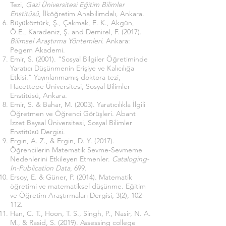
Tezi,
Gazi Üniversitesi Eğitim Bilimler
Enstitüsü
, İlköğretim Anabilimdalı, Ankara.
Büyüköztürk, Ş., Çakmak, E. K., Akgün,
Ö.E., Karadeniz, Ş. and Demirel, F. (2017).
Bilimsel Araştırma Yöntemleri
. Ankara:
Pegem Akademi.
Emir, S. (2001). “Sosyal Bilgiler Öğretiminde
Yaratıcı Düşünmenin Erişiye ve Kalıcılığa
Etkisi.” Yayınlanmamış doktora tezi,
Hacettepe Üniversitesi, Sosyal Bilimler
Enstitüsü, Ankara.
Emir, S. & Bahar, M. (2003). Yaratıcılıkla İlgili
Öğretmen ve Öğrenci Görüşleri. Abant
İzzet Baysal Üniversitesi, Sosyal Bilimler
Enstitüsü Dergisi.
Ergin, A. Z., & Ergin, D. Y. (2017).
Öğrencilerin Matematik Sevme-Sevmeme
Nedenlerini Etkileyen Etmenler.
Cataloging-
In-Publication Data
, 699.
Ersoy, E. & Güner, P. (2014). Matematik
öğretimi ve matematiksel düşünme. Eğitim
ve Öğretim Araştırmaları Dergisi, 3(2), 102-
112.
Han, C. T., Hoon, T. S., Singh, P., Nasir, N. A.
M., & Rasid, S. (2019). Assessing college