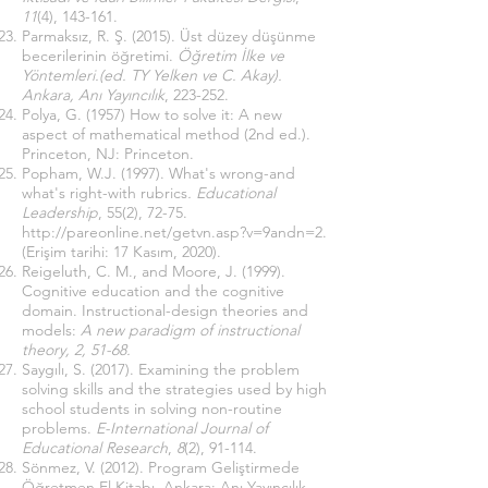
11
(4), 143-161.
Parmaksız, R. Ş. (2015). Üst düzey düşünme
becerilerinin öğretimi.
Öğretim İlke ve
Yöntemleri.(ed. TY Yelken ve C. Akay).
Ankara, Anı Yayıncılık
, 223-252.
Polya, G. (1957) How to solve it: A new
aspect of mathematical method (2nd ed.).
Princeton, NJ: Princeton.
Popham, W.J. (1997). What's wrong-and
what's right-with rubrics
. Educational
Leadership
, 55(2), 72-75.
http://pareonline.net/getvn.asp?v=9andn=2
.
(Erişim tarihi: 17 Kasım, 2020).
Reigeluth, C. M., and Moore, J. (1999).
Cognitive education and the cognitive
domain. Instructional-design theories and
models:
A new paradigm of instructional
theory, 2, 51-68.
Saygılı, S. (2017). Examining the problem
solving skills and the strategies used by high
school students in solving non-routine
problems.
E-International Journal of
Educational Research
,
8
(2), 91-114.
Sönmez, V. (2012). Program Geliştirmede
Öğretmen El Kitabı. Ankara: Anı Yayıncılık.