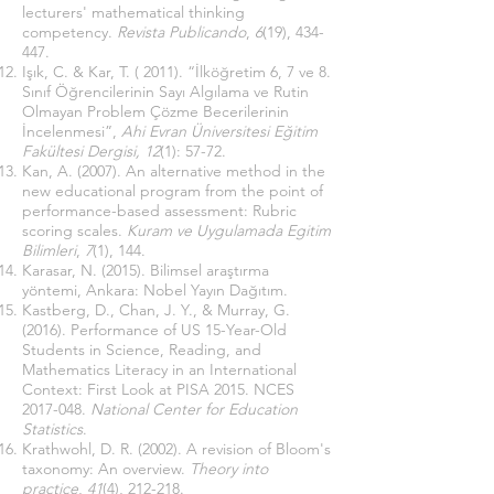
lecturers' mathematical thinking
competency.
Revista Publicando
,
6
(19), 434-
447.
Işık, C. & Kar, T. ( 2011). “İlköğretim 6, 7 ve 8.
Sınıf Öğrencilerinin Sayı Algılama ve Rutin
Olmayan Problem Çözme Becerilerinin
İncelenmesi”,
Ahi Evran Üniversitesi Eğitim
Fakültesi Dergisi, 12
(1): 57-72.
Kan, A. (2007). An alternative method in the
new educational program from the point of
performance-based assessment: Rubric
scoring scales.
Kuram ve Uygulamada Egitim
Bilimleri
,
7
(1), 144.
Karasar, N. (2015). Bilimsel araştırma
yöntemi, Ankara: Nobel Yayın Dağıtım.
Kastberg, D., Chan, J. Y., & Murray, G.
(2016). Performance of US 15-Year-Old
Students in Science, Reading, and
Mathematics Literacy in an International
Context: First Look at PISA 2015. NCES
2017-048
.
National Center for Education
Statistics
.
Krathwohl, D. R. (2002). A revision of Bloom's
taxonomy: An overview.
Theory into
practice
,
41
(4), 212-218.