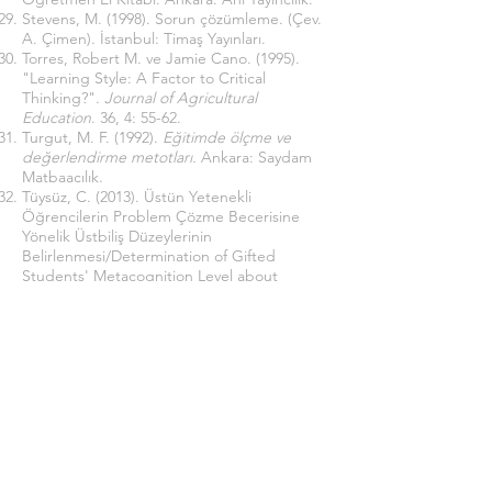
Stevens, M. (1998). Sorun çözümleme. (Çev.
A. Çimen). İstanbul: Timaş Yayınları.
Torres, Robert M. ve Jamie Cano. (1995).
"Learning Style: A Factor to Critical
Thinking?".
Journal of Agricultural
Education
. 36, 4: 55-62.
Turgut, M. F. (1992).
Eğitimde ölçme ve
değerlendirme metotları.
Ankara: Saydam
Matbaacılık.
Tüysüz, C. (2013). Üstün Yetenekli
Öğrencilerin Problem Çözme Becerisine
Yönelik Üstbiliş Düzeylerinin
Belirlenmesi/Determination of Gifted
Students' Metacognition Level about
Problem Solving Skills.
Mustafa Kemal
Üniversitesi Sosyal Bilimler Enstitüsü Dergisi
,
10
(21), 157-166.
Ulu, M., Tertemiz, N., & Peker, M. (2016).
Okuduğunu Anlama ve Problem Çözme
Stratejileri Eğitiminin İlköğretim 5. Sınıf
Öğrencilerinin Rutin Olmayan Problem
Çözme Başarısına Etkisi.
Afyon Kocatepe
University Journal of Social Sciences
,
18
(2).
Yazıcıoğlu, E., & Erdoğan, S. (2004).
SPSS