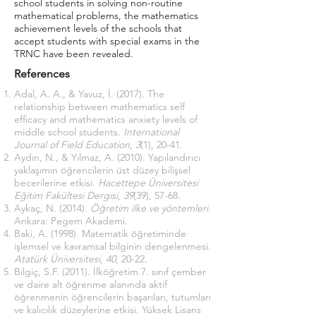
school students in solving non-routine
mathematical problems, the mathematics
achievement levels of the schools that
accept students with special exams in the
TRNC have been revealed.
References
Adal, A. A., & Yavuz, İ. (2017). The
relationship between mathematics self
efficacy and mathematics anxiety levels of
middle school students.
International
Journal of Field Education
,
3
(1), 20-41.
Aydın, N., & Yılmaz, A. (2010). Yapılandırıcı
yaklaşımın öğrencilerin üst düzey bilişsel
becerilerine etkisi.
Hacettepe Üniversitesi
Eğitim Fakültesi Dergisi
,
39
(39), 57-68.
Aykaç, N. (2014).
Öğretim ilke ve yöntemleri
.
Ankara: Pegem Akademi.
Baki, A. (1998). Matematik öğretiminde
işlemsel ve kavramsal bilginin dengelenmesi.
Atatürk Üniversitesi
,
40
, 20-22.
Bilgiç, S.F. (2011). İlköğretim 7. sınıf çember
ve daire alt öğrenme alanında aktif
öğrenmenin öğrencilerin başarıları, tutumları
ve kalıcılık düzeylerine etkisi. Yüksek Lisans