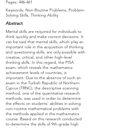
Pages: 446-461
Keywords: Non-Routine Problems, Problem-
Solving Skills, Thinking Ability
Abstract
Mental skills are required for individuals to
think quickly and make correct decisions. It
can be said that mental skills, which play an
important role in the acquisition of thinking
and questioning skills, are only possible with
creative, critical, and other high-level
thinking skills. In this regard, the PISA
exam, which reveals the mathematics
achievement levels of countries, is
important. Due to the absence of such an
exam in the Turkish Republic of Northern
Cyprus (TRNC), the descriptive scanning
method, one of the quantitative research
methods, was used in order to determine
the effects on students' abilities in solving
non-routine mathematical problems with
the methods applied in the mathematics
course. Based on this research conducted
to determine the skills of 9th-grade high